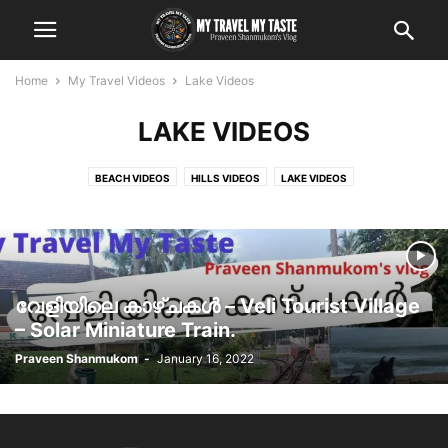
Home
My Travel Videos
Lake Videos
LAKE VIDEOS
BEACH VIDEOS
HILLS VIDEOS
LAKE VIDEOS
വേളിയിലെ കാഴ്ചകൾ – Veli Tourist Village
– Solar Miniature Train.
Praveen Shanmukom
-
January 16, 2022