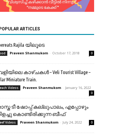
POPULAR ARTICLES
bereats Rajila യിലൂടെ
Praveen Shanmukom
-
October 17, 2018
ood
0
േളിയിലെ കാഴ്ചകൾ – Veli Tourist Village –
lar Miniature Train.
Praveen Shanmukom
-
January 16, 2022
each Videos
0
ാസ്ത ടീ ഷോപ്പ് കല്ലുപാലം, എപ്പോഴും
ിളച്ചു കൊണ്ടിരിക്കുന്ന ബീഫ്
Praveen Shanmukom
-
July 24, 2022
eef Videos
0