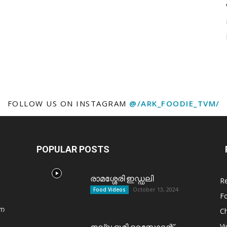
FOLLOW US ON INSTAGRAM
@/ARK_FOODIE_TVM/
POPULAR POSTS
രാമശ്ശേരി ഇഡ്ഡലി
R
October 13, 2024
Food Videos
F
്ന
C
V