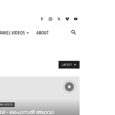
RAVEL VIDEOS
ABOUT
LATEST
NK VIDEOS
aizal – ഫൈസൽ അഥവാ