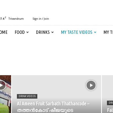
C
27.4
Sign in / Join
Trivandrum
OME
FOOD
DRINKS
MY TASTE VIDEOS
MY T
DRINK VIDEOS
Al Ameen Fruit Sarbath Thathancode –
DRI
തത്തൻകോട് ഷീജയുടെ
F