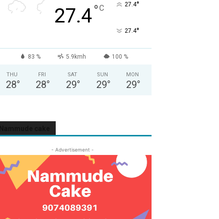
°
27.4
°
C
27.4
°
27.4
83 %
5.9kmh
100 %
THU
FRI
SAT
SUN
MON
28
°
28
°
29
°
29
°
29
°
Nammude cake
- Advertisement -