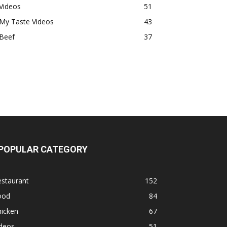
Videos
51
My Taste Videos
43
Beef
37
POPULAR CATEGORY
estaurant
152
ood
84
hicken
67
ideos
51