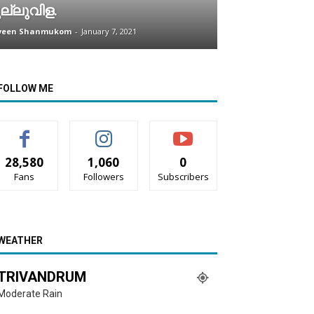
ല്ലുവിള.
veen Shanmukom
-
January 7, 2021
FOLLOW ME
28,580
1,060
0
Fans
Followers
Subscribers
WEATHER
TRIVANDRUM
Moderate Rain