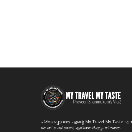
പ്രിയപ്പെട്ടവരേ, എന്റെ My Travel My Taste എന
വെബ് പേജിലോട്ട് എല്ലാവർക്കും നിറഞ്ഞ