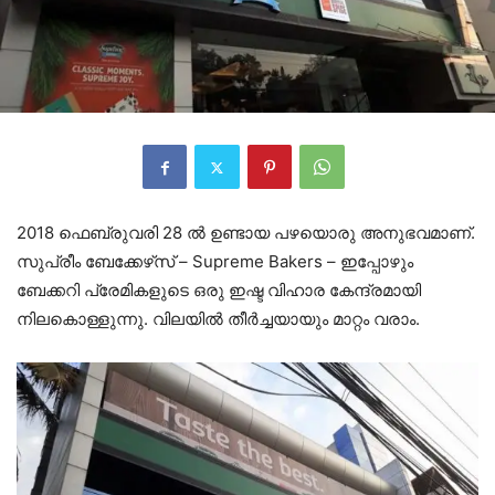
2018 ഫെബ്രുവരി 28 ൽ ഉണ്ടായ പഴയൊരു അനുഭവമാണ്.
സുപ്രീം ബേക്കേഴ്‌സ് – Supreme Bakers – ഇപ്പോഴും
ബേക്കറി പ്രേമികളുടെ ഒരു ഇഷ്ട വിഹാര കേന്ദ്രമായി
നിലകൊള്ളുന്നു. വിലയിൽ തീർച്ചയായും മാറ്റം വരാം.