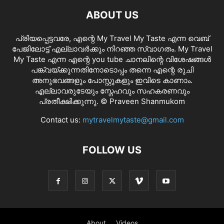
ABOUT US
പ്രിയപ്പെട്ടവരേ, എന്റെ My Travel My Taste എന്ന വെബ്
പേജിലോട്ട് എല്ലാവർക്കും നിറഞ്ഞ സ്വാഗതം. My Travel
My Taste എന്ന എന്റെ you tube ചാനലിന്റെ വിശേഷങ്ങൾ
പങ്ക്വയ്ക്കുന്നതിനോടൊപ്പം തന്നെ എന്റെ രുചി
അനുഭവങ്ങളും പോസ്റ്റുകളും ഇവിടെ കാണാം.
എല്ലാവരുടേയും സ്നേഹവും സഹകരണവും
പ്രതീക്ഷിക്കുന്നു. © Praveen Shanmukom
Contact us:
mytravelmytaste@gmail.com
FOLLOW US
About
Videos