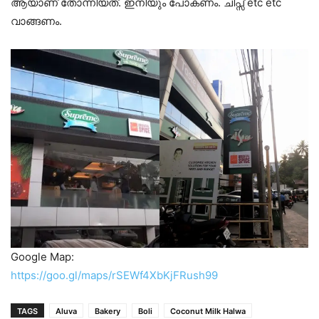
ആയാണ് തോന്നിയത്. ഇനിയും പോകണം. ചിപ്സ് etc etc
വാങ്ങണം.
Google Map:
https://goo.gl/maps/rSEWf4XbKjFRush99
TAGS
Aluva
Bakery
Boli
Coconut Milk Halwa