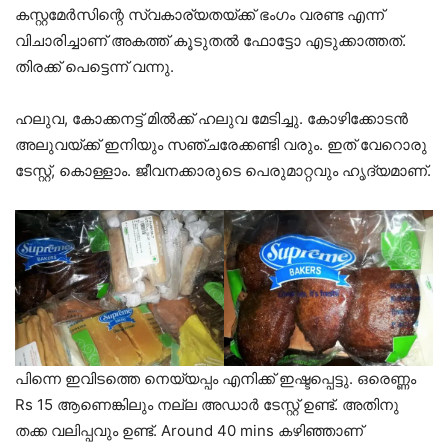
കസ്റ്റമേർസിന്റെ സ്വകാര്യതയ്ക്ക് ഭംഗം വരണ്ട എന്ന്
വിചാരിച്ചാണ് അകത്ത് കൂടുതൽ ഫോട്ടോ എടുക്കാത്തത്.
തിരക്ക് പെട്ടെന്ന് വന്നു.
ഹലുവ, കോക്കനട്ട് മിൽക്ക് ഹലുവ മേടിച്ചു. കോഴിക്കോടൻ
അലുവയ്ക്ക് ഇനിയും സഞ്ചരേക്കണ്ടി വരും. ഇത് വേറൊരു
ടേസ്റ്റ്, കൊള്ളാം. ജീവനക്കാരുടെ പെരുമാറ്റവും ഹൃദ്യമാണ്.
പിന്നെ ഇവിടത്തെ നെയ്യപ്പം എനിക്ക് ഇഷ്ടപ്പെട്ടു. ഒരെണ്ണം
Rs 15 ആണെങ്കിലും നല്ല അഡാർ ടേസ്റ്റ് ഉണ്ട്. അതിനു
തക്ക വലിപ്പവും ഉണ്ട്. Around 40 mins കഴിഞ്ഞാണ്