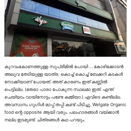
കുറവംകോണത്തുള്ള സുപ്രീമിൽ പോയി … കോഴിക്കോടൻ
അലുവ തേടിയുള്ള യാത്ര. കൊച്ച് കൊച്ച് ബേക്കറി കടകൾ
നോക്കിയാണ് പോയത്. അത് കാരണം ഇത് കണ്ണിൽ
പെട്ടില്ല. (തേരാ പാരാ പോകുന്ന സ്ഥലമാ ഇത്. എന്ത്
ചെയ്യാം വായിനോട്ടം പണ്ടേ കമ്മിയാ.) എവിടെ കണ്ടില്ല.
അവസാനം ഗൂഗിൾ മാപ്പ് തപ്പി കണ്ട് പിടിച്ചു. Welgate Organic
food ന്റെ opposite ആയി വരും. പലഹാരങ്ങൾ വയ്ക്കാൻ
നല്ല ഇടമുണ്ട്. ചിത്രങ്ങൾ കഥ പറയും.