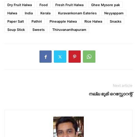
Dry Fruit Halwa
Food
Fresh Fruit Halwa
Ghee Mysore pak
Halwa
India
Kerala
Kuravankonam Eateries
Neyyappam
Paper Salt
Pathiri
Pineapple Halwa
Rice Halwa
Snacks
Soup Stick
Sweets
Thiruvananthapuram
Next article
നല്ല ഭൂമി റെസ്റ്റോറന്റ്