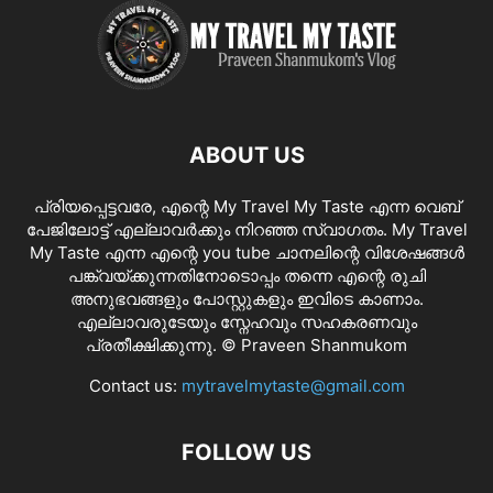
ABOUT US
പ്രിയപ്പെട്ടവരേ, എന്റെ My Travel My Taste എന്ന വെബ്
പേജിലോട്ട് എല്ലാവർക്കും നിറഞ്ഞ സ്വാഗതം. My Travel
My Taste എന്ന എന്റെ you tube ചാനലിന്റെ വിശേഷങ്ങൾ
പങ്ക്വയ്ക്കുന്നതിനോടൊപ്പം തന്നെ എന്റെ രുചി
അനുഭവങ്ങളും പോസ്റ്റുകളും ഇവിടെ കാണാം.
എല്ലാവരുടേയും സ്നേഹവും സഹകരണവും
പ്രതീക്ഷിക്കുന്നു. © Praveen Shanmukom
Contact us:
mytravelmytaste@gmail.com
FOLLOW US