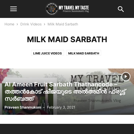
Home
Drink Videos
Milk Maid Sarbath
MILK MAID SARBATH
LIME JUICE VIDEOS
MILK MAID SARBATH
Al Ameen Fruit Sarbath Thathancode –
തത്തൻകോട് ഷീജയുടെ അൽഅമീൻ ഫ്രൂട്ട്
സർബത്ത്
Praveen Shanmukom
-
February 3, 2021