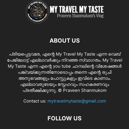
ABOUT US
പ്രിയപ്പെട്ടവരേ, എന്റെ My Travel My Taste എന്ന വെബ്
പേജിലോട്ട് എല്ലാവർക്കും നിറഞ്ഞ സ്വാഗതം. My Travel
My Taste എന്ന എന്റെ you tube ചാനലിന്റെ വിശേഷങ്ങൾ
പങ്ക്വയ്ക്കുന്നതിനോടൊപ്പം തന്നെ എന്റെ രുചി
അനുഭവങ്ങളും പോസ്റ്റുകളും ഇവിടെ കാണാം.
എല്ലാവരുടേയും സ്നേഹവും സഹകരണവും
പ്രതീക്ഷിക്കുന്നു. © Praveen Shanmukom
Contact us:
mytravelmytaste@gmail.com
FOLLOW US