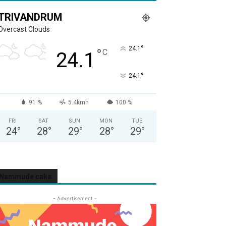
TRIVANDRUM
Overcast Clouds
°
24.1
°
C
24.1
°
24.1
91 %
5.4kmh
100 %
FRI
SAT
SUN
MON
TUE
24
°
28
°
29
°
28
°
29
°
Nammude cake
- Advertisement -