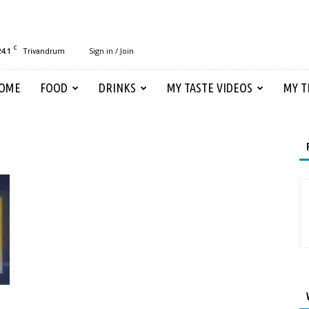
C
24.1
Sign in / Join
Trivandrum
OME
FOOD
DRINKS
MY TASTE VIDEOS
MY T