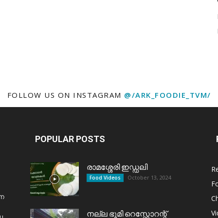
FOLLOW US ON INSTAGRAM
@/ARK_FOODIE_TVM/
POPULAR POSTS
രാമശ്ശേരി ഇഡ്ഡലി
R
October 13, 2024
Food Videos
F
്ന
C
V
നല്ല ഭൂമി റെസ്റ്റോറന്റ്
u