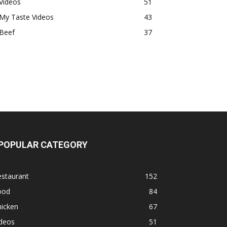
Videos
51
My Taste Videos
43
Beef
37
POPULAR CATEGORY
estaurant
152
ood
84
hicken
67
ideos
51