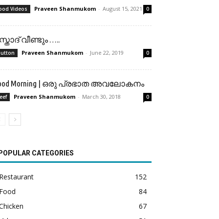
Praveen Shanmukom
-
August 15, 2021
ood Videos
0
സ്താദ് വീണ്ടും …..
Praveen Shanmukom
-
June 22, 2019
utton
0
ood Morning | ഒരു പ്രഭാത അവലോകനം
Praveen Shanmukom
-
March 30, 2018
eef
0
POPULAR CATEGORIES
Restaurant
152
Food
84
Chicken
67