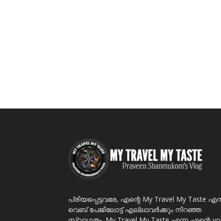
പ്രിയപ്പെട്ടവരേ, എന്റെ My Travel My Taste എന
വെബ് പേജിലോട്ട് എല്ലാവർക്കും നിറഞ്ഞ
സ്വാഗതം. My Travel My Taste എന്ന എന്റെ yo