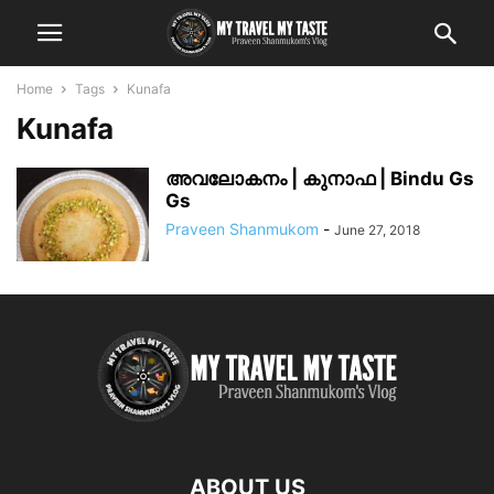
Home
Tags
Kunafa
Kunafa
അവലോകനം | കുനാഫ | Bindu Gs
Gs
Praveen Shanmukom
-
June 27, 2018
ABOUT US