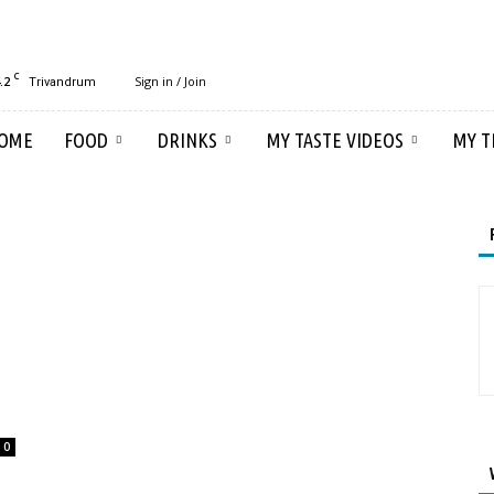
C
.2
Sign in / Join
Trivandrum
OME
FOOD
DRINKS
MY TASTE VIDEOS
MY T
0