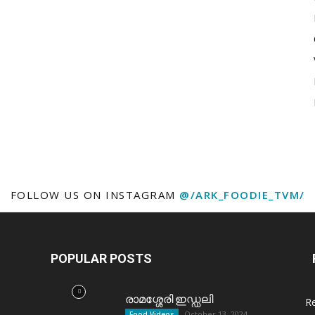
FOLLOW US ON INSTAGRAM
@/ARK_FOODIE_TVM/
POPULAR POSTS
രാമശ്ശേരി ഇഡ്ഡലി
R
October 13, 2024
Food Videos