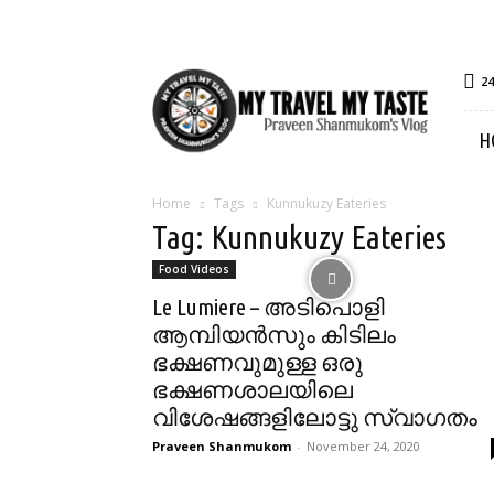
My
24
Travel
My
H
Taste
Home
Tags
Kunnukuzy Eateries
Tag: Kunnukuzy Eateries
Food Videos
Le Lumiere – അടിപൊളി
ആമ്പിയൻസും കിടിലം
ഭക്ഷണവുമുള്ള ഒരു
ഭക്ഷണശാലയിലെ
വിശേഷങ്ങളിലോട്ടു സ്വാഗതം
Praveen Shanmukom
-
November 24, 2020