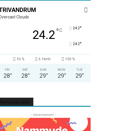
TRIVANDRUM
Overcast Clouds
°
24.2
°
C
24.2
°
24.2
93 %
6.1kmh
100 %
FRI
SAT
SUN
MON
TUE
28
°
28
°
29
°
29
°
29
°
Nammude cake
- Advertisement -