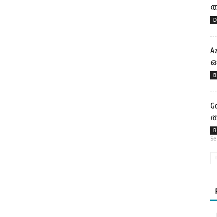
ത
D
A
ഓ
B
G
ത
B
Se