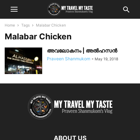
Home
Tags
Malabar Chicken
Malabar Chicken
അവലോകനം | അൽഹസൻ
Praveen Shanmukom
-
May 19, 2018
ABOUT US