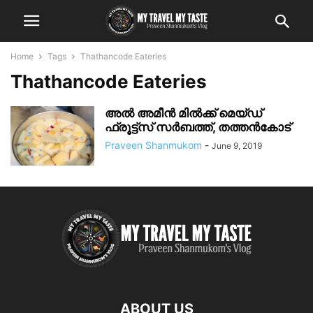
Home
Tags
Thathancode Eateries
Thathancode Eateries
അൽ അമീൻ മിൽക്ക് മെയ്‌ഡ്‌
ഫ്രൂട്ട്സ് സർബത്ത്, തത്തൻകോട്
Praveen Shanmukom
-
June 9, 2019
ABOUT US