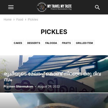
Home
Food
Pickles
PICKLES
CAKES
DESSERTS
FALOODA
FRUITS
GRILLED ITEM
ICE-CREAM
KUNAFA
MEALS
MOMOS
MUTTON SOUP
NON VEGETARIAN
NORTH INDIAN FOOD
NUTS
PAYASAM
PICKLES
PIZZA
SADYA
SEA FOOD EATERIES
SHAWARMA
SIPUP
SNACKS
SWEETS
VEGETARIAN
രുചിയുടെ മേലാപ്പ് കൊണ്ട് നിറഞ്ഞ ഒരു ദിവ
സം
Praveen Shanmukom
-
August 26, 2022