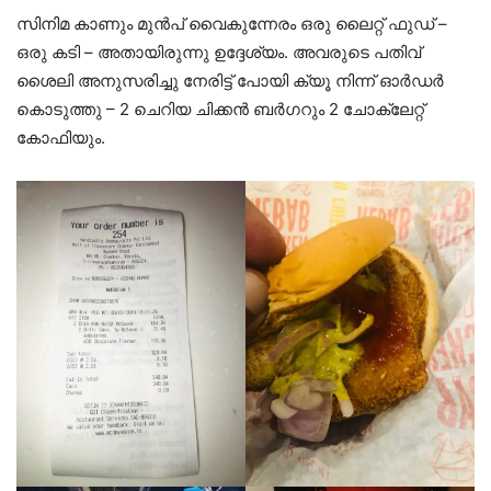
സിനിമ കാണും മുൻപ് വൈകുന്നേരം ഒരു ലൈറ്റ് ഫുഡ് –
ഒരു കടി – അതായിരുന്നു ഉദ്ദേശ്യം. അവരുടെ പതിവ്
ശൈലി അനുസരിച്ചു നേരിട്ട് പോയി ക്യൂ നിന്ന് ഓർഡർ
കൊടുത്തു – 2 ചെറിയ ചിക്കൻ ബർഗറും 2 ചോക്ലേറ്റ്
കോഫിയും.