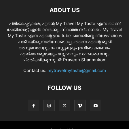
ABOUT US
പ്രിയപ്പെട്ടവരേ, എന്റെ My Travel My Taste എന്ന വെബ്
പേജിലോട്ട് എല്ലാവർക്കും നിറഞ്ഞ സ്വാഗതം. My Travel
My Taste എന്ന എന്റെ you tube ചാനലിന്റെ വിശേഷങ്ങൾ
പങ്ക്വയ്ക്കുന്നതിനോടൊപ്പം തന്നെ എന്റെ രുചി
അനുഭവങ്ങളും പോസ്റ്റുകളും ഇവിടെ കാണാം.
എല്ലാവരുടേയും സ്നേഹവും സഹകരണവും
പ്രതീക്ഷിക്കുന്നു. © Praveen Shanmukom
Contact us:
mytravelmytaste@gmail.com
FOLLOW US