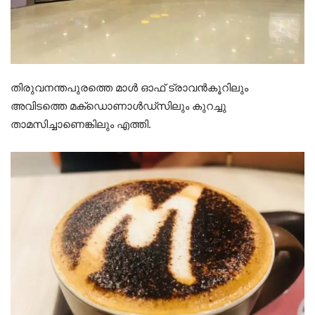
തിരുവനന്തപുരത്തെ മാൾ ഓഫ് ട്രാവൻകൂറിലും
അവിടത്തെ മക്‌ഡൊണാൾഡ്സിലും കുറച്ചു
താമസിച്ചാണെങ്കിലും എത്തി.