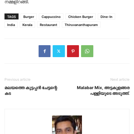
നമ്മളിറങ്ങി.
TAGS
Burger
Cappuccino
Chicken Burger
Dine-In
India
Kerala
Restaurant
Thiruvananthapuram
Previous article
Next article
മലയത്തെ കുട്ടപ്പൻ ചേട്ടന്റെ
Malabar Mix, അട്ടകുളങ്ങര
കട
പള്ളിയുടെ അടുത്ത്.