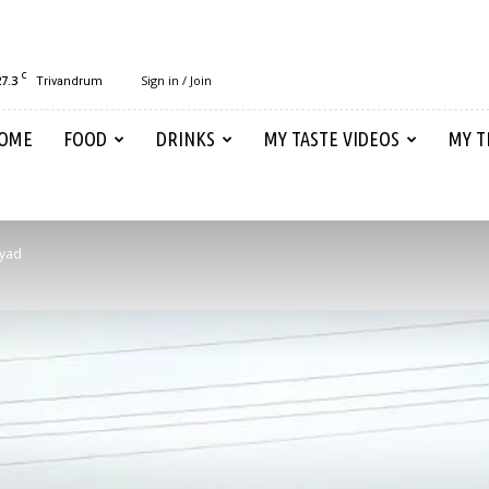
C
27.3
Sign in / Join
Trivandrum
OME
FOOD
DRINKS
MY TASTE VIDEOS
MY T
eyad