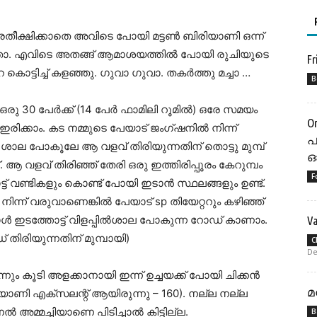
പ്രതീക്ഷിക്കാതെ അവിടെ പോയി മട്ടൺ ബിരിയാണി ഒന്ന്
ിയതാ. എവിടെ അതങ്ങ് ആമാശയത്തിൽ പോയി രുചിയുടെ
Fr
 കൊട്ടിച്ച് കളഞ്ഞു. ഗുവാ ഗുവാ. തകർത്തു മച്ചാ …
B
ഒരു 30 പേർക്ക് (14 പേർ ഫാമിലി റൂമിൽ) ഒരേ സമയം
O
 ഇരിക്കാം. കട നമ്മുടെ പേയാട് ജംഗ്ഷനിൽ നിന്ന്
പ
ൽ ശാല പോകൂലേ ആ വളവ് തിരിയുന്നതിന് തൊട്ടു മുമ്പ്
ഓ
്. ആ വളവ് തിരിഞ്ഞ് തേരി ഒരു ഇത്തിരിപ്പൂരം കേറുമ്പം
F
്ട് വണ്ടികളും കൊണ്ട് പോയി ഇടാൻ സ്ഥലങ്ങളും ഉണ്ട്.
നിന്ന് വരുവാണെങ്കിൽ പേയാട് sp തിയേറ്ററും കഴിഞ്ഞ്
ൾ ഇടത്തോട്ട് വിളപ്പിൽശാല പോകുന്ന റോഡ് കാണാം.
V
തിരിയുന്നതിന് മുമ്പായി)
C
De
്നും കൂടി അളക്കാനായി ഇന്ന് ഉച്ചയക്ക് പോയി ചിക്കൻ
മ
ബിരിയാണി എക്സലന്റ് ആയിരുന്നു – 160). നല്ല നല്ല
മ്മച്ചിയാണെ പിടിച്ചാൽ കിട്ടില്ല.
B