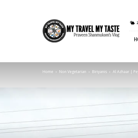
My
Travel
My
H
Taste
Home
Non Vegetarian
Biriyanis
Al Azhaar | P