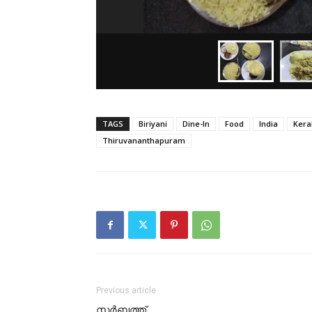
TAGS
Biriyani
Dine-In
Food
India
Kera
Thiruvananthapuram
Previous article
സർബത്ത്