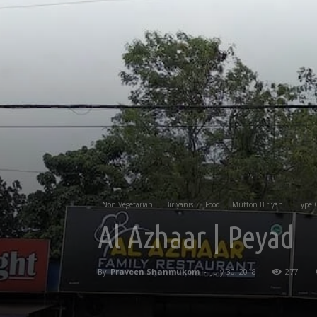
Non Vegetarian
Biriyanis
Food
Mutton Biriyani
Type 
Al Azhaar | Peyad
By
Praveen Shanmukom
-
July 30, 2018
277