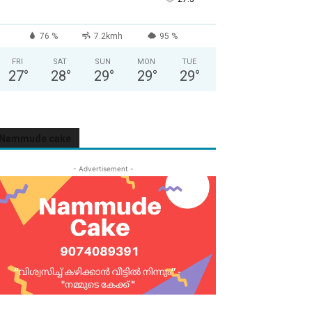
76 %
7.2kmh
95 %
FRI
SAT
SUN
MON
TUE
27
°
28
°
29
°
29
°
29
°
Nammude cake
- Advertisement -