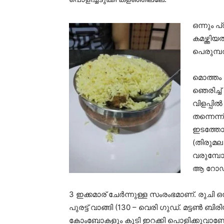
ഒന്നും 
കമഴ്ത്ത
പെരുമ്പറ
മൊത്തം 
ഞെരിച്ച്
വിളപ്പി
തന്നെന്ന
ഇടത്തോട
(തിരുമല 
വരുമ്പോ
ആ റോഡ് 
3 ഇക്കമാര് ചേർന്നുള്ള സംരംഭമാണ്. രുചി ഒന
പുരട്ട് വാങ്ങി (130 – വെരി ഗുഡ്. മട്ടൺ 
കോംബോകളും കൂടി ഇറക്കി പൊളിക്കുവാണേൽ അ