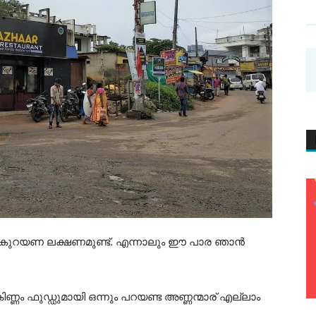
്കെ കുറയണ ലക്ഷണമുണ്ട്. എന്നാലും ഈ പാര ഞാൻ
ണ്ണം ഫുഡ്ഡുമായി ഒന്നും പറയണ്ട അണ്ണന്മാര് എല്ലാം