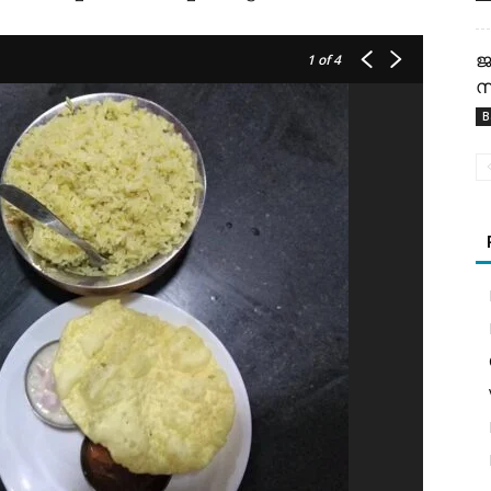
ജ
1
of 4
സ
B