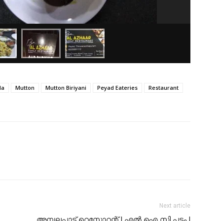
la
Mutton
Mutton Biriyani
Peyad Eateries
Restaurant
Next article
അമ്പലപ്പാട്ട് റെസ്റ്റോറന്റ് | എൽ ഐ സി പട്ടം |