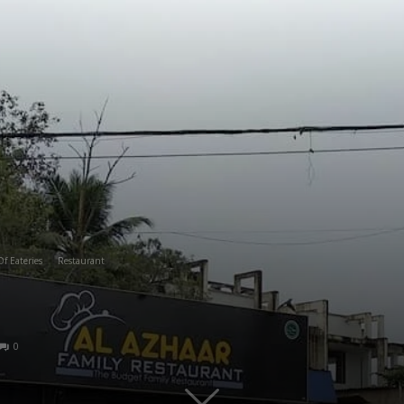
Of Eateries
Restaurant
0