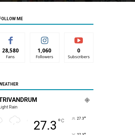
FOLLOW ME
28,580
1,060
0
Fans
Followers
Subscribers
WEATHER
TRIVANDRUM
Light Rain
°
27.3
°
C
27.3
°
27.3