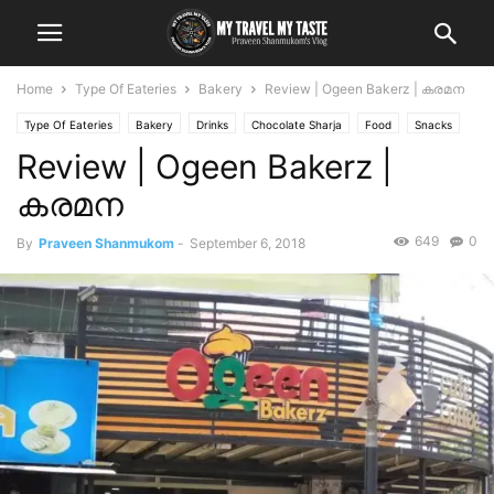
Home
Type Of Eateries
Bakery
Review | Ogeen Bakerz | കരമന
Type Of Eateries
Bakery
Drinks
Chocolate Sharja
Food
Snacks
Review | Ogeen Bakerz |
കരമന
649
0
By
Praveen Shanmukom
-
September 6, 2018