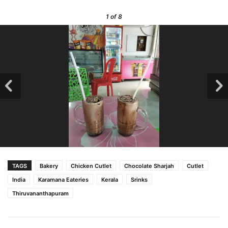
1
of 8
TAGS
Bakery
Chicken Cutlet
Chocolate Sharjah
Cutlet
India
Karamana Eateries
Kerala
Srinks
Thiruvananthapuram