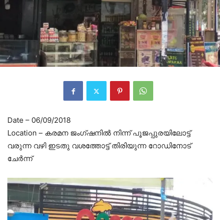
Date – 06/09/2018
Location – കരമന ജംഗ്ഷനിൽ നിന്ന് പൂജപ്പുരയിലോട്ട്
വരുന്ന വഴി ഇടതു വശത്തോട്ട് തിരിയുന്ന റോഡിനോട്
ചേർന്ന്