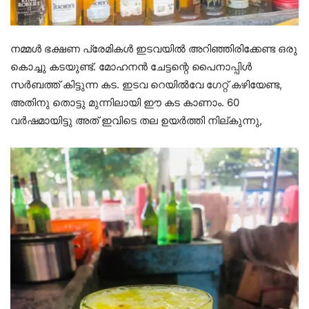
നമ്മൾ ഭക്ഷണ പ്രേമികൾ ഇടവയിൽ അറിഞ്ഞിരിക്കേണ്ട ഒരു
കൊച്ചു കടയുണ്ട്. മോഹനൻ ചേട്ടന്റെ പൈനാപ്പിൾ
സര്‍ബത്ത് കിട്ടുന്ന കട. ഇടവ റെയിൽവേ ഗേറ്റ് കഴിയേണ്ട,
അതിനു തൊട്ടു മുന്നിലായി ഈ കട കാണാം. 60
വർഷമായിട്ടു അത് ഇവിടെ തല ഉയർത്തി നില്കുന്നു,