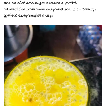
അല്ലെങ്കിൽ കൈതച്ചക്ക മാത്രമല്ല ഇതിൽ
നിറഞ്ഞിരിക്കുന്നത് നല്ല കശുവണ്ടി അരച്ചു ചേർത്തതും
ഇതിന്റെ ചേരുവകളിൽ പെടും.