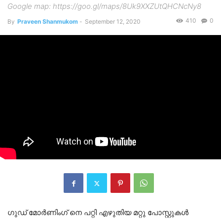
Google map: https://goo.gl/maps/8Uk9XXZUtQHCNcNy8
410
0
By
Praveen Shanmukom
-
September 12, 2020
ഗുഡ് മോർണിംഗ് നെ പറ്റി എഴുതിയ മറ്റു പോസ്റ്റുകൾ