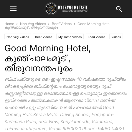
Home
Non Veg Videos
Beef Videos
Good Morning Hotel,
കുഞ്ചാലംമൂട് , തിരുവനന്തപുരം
Non Veg Videos
Beef Videos
My Taste Videos
Food Videos
Videos
Good Morning Hotel,
കുഞ്ചാലംമൂട് ,
തിരുവനന്തപുരം
ബീഫ് പ്രിയരുടെ ഒരു ഇഷ്ട സ്ഥലം 40 വർഷത്തെ രുചിയിടം
വിറകടുപ്പിലെ ബീഫിന്റെയും പെറോട്ടയുടെയും രുചി
കസ്റ്റമേഴ്സിനോടുള്ള മരാദ്യയോടുള്ള പെരുമാറ്റം ഇതെല്ലാം
ഇവിടത്തെ പ്രത്യേകതകൾ ആണ് രാവിലെ 6 മണിക്ക്
ചെന്നാൽ പുട്ടു തുടങ്ങിയ നാടൻ പലഹാരങ്ങൾ Good
Morning HotelKerala Motor Driving School, Poojapura-
Karamana Road, near New, Kunjalumoodu, Karamana,
Thiruvananthapuram, Kerala 6950020 Phone: 94961 04021