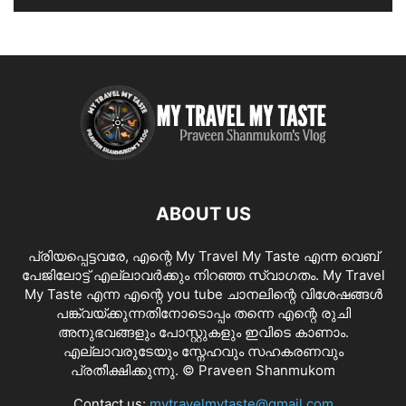
ABOUT US
പ്രിയപ്പെട്ടവരേ, എന്റെ My Travel My Taste എന്ന വെബ്
പേജിലോട്ട് എല്ലാവർക്കും നിറഞ്ഞ സ്വാഗതം. My Travel
My Taste എന്ന എന്റെ you tube ചാനലിന്റെ വിശേഷങ്ങൾ
പങ്ക്വയ്ക്കുന്നതിനോടൊപ്പം തന്നെ എന്റെ രുചി
അനുഭവങ്ങളും പോസ്റ്റുകളും ഇവിടെ കാണാം.
എല്ലാവരുടേയും സ്നേഹവും സഹകരണവും
പ്രതീക്ഷിക്കുന്നു. © Praveen Shanmukom
Contact us:
mytravelmytaste@gmail.com