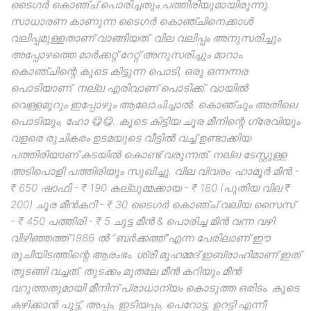
ടൈഗർ കൊഞ്ച് പൊരിച്ചതും പത്തിരിയുമായിരുന്നു.
സാധാരണ കാണുന്ന ടൈഗർ കൊഞ്ചിനെക്കാൾ
വലിപ്പമുള്ളതാണ് വാങ്ങിയത്. വില വലിപ്പം അനുസരിച്ചും
അപ്പോഴത്തെ മാർക്കറ്റ് റേറ്റ് അനുസരിച്ചും മാറാം.
കൊഞ്ചിന്റെ കൂടെ കിട്ടുന്ന പൊടി, ഒരു ഒന്നന്നര
പൊടിയാണ്. നല്ല എരിവാണ് പൊടിക്ക്. വായിൽ
വെള്ളമൂറും ഇപ്പോഴും ആലോചിച്ചാൽ. കൊഞ്ചും അതിലെ
പൊടിയും, ഹോ 😋😋. കൂടെ കിട്ടിയ ചൂര മീനിന്റെ ഗ്രേവിയും
വളരെ രുചികരം ഉടമയുടെ വീട്ടിൽ വച്ച് ഉണ്ടാക്കിയ
പത്തിരിയാണ് കടയിൽ കൊണ്ട് വരുന്നത്. നല്ല ടേസ്റ്റുള്ള
അടിപൊളി പത്തിരിയും സുഖിച്ചു. വില വിവരം: ഹാമൂർ മീൻ -
₹ 650 ഷാഫി - ₹ 190 കല്ലുമ്മക്കായ - ₹ 180 (പുതിയ വില ₹
200) ചൂര മീൻകറി - ₹ 30 ടൈഗർ കൊഞ്ച് വലിയ സൈസ്
- ₹ 450 പത്തിരി - ₹ 5 ചുട്ട മീൻ & പൊരിച്ച മീൻ വന്ന വഴി
വിഴിഞ്ഞത്ത് 1986 ൽ “ബർക്കത്ത്”എന്ന പേരിലാണ് ഈ
രുചിയിടത്തിന്റെ ആരംഭം. ശ്രീ മുഹമ്മദ് ഇബ്രാഹിമാണ് ഇത്
തുടങ്ങി വച്ചത്. തുടക്കം മുതലേ മീൻ കറിയും മീൻ
വറുത്തതുമായി മീനിന് പ്രാധാന്യം കൊടുത്ത ഒരിടം. കൂടെ
കഴിക്കാൻ പുട്ട്, അപ്പം, ഇടിയപ്പം, പെറോട്ട, ഉറട്ടി എന്നീ