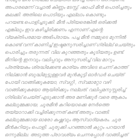
അപാരമെന്ന് വച്ചാൽ കിണ്ണം ടേസ്റ്റ്. ഷാഫി മീൻ പൊരിച്ചതും
കലക്കി. അതിലെ പൊടിയും എല്ലാം കൊണ്ടും
പറയണ്ട.പൊളിച്ചടുക്കി. മീൻ പ്രിയരെങ്കിൽ ഒരിക്കൽ
എങ്കിലും ഇവ കഴിച്ചിരിക്കണം എന്നാണ് എന്റെ
വ്യക്തിപരമായ അഭിപ്രായം. പച്ച മീൻ നമ്മുടെ മുന്നിൽ
കൊണ്ട് വന്ന് കാണിച്ച് ഇഷ്ടമനുസരിച്ചാണ് ഗ്രില്ല് ചെയ്തും
പൊരിച്ചും തരുന്നത്. വില കുറഞ്ഞതും കൂടിയതും ഉണ്ട്.
മീനിന്റെ ഇനവും വലിപ്പവും അനുസരിച്ച് വില മാറും.
പ്രത്യേകം ശ്രദ്ധിക്കേണ്ട കാര്യം അവിടെ ചെന്ന് കാത്ത്
നില്ക്കാൻ ബുദ്ധിമുട്ടുള്ളവർ മുൻകൂട്ടി ഓർഡർ ചെയ്ത്
പോയി വാങ്ങിക്കുകയോ, സ്വഗ്ഗി , സ്വമാറ്റോ വഴി
വാങ്ങിക്കുകയോ ആയിരിക്കും നല്ലത്. വലിപ്പമനുസ്സരിച്ച്
ഗ്രില്ല് ചെയ്ത് എടുക്കാൻ അര മണിക്കുർ വരെ ആകാം.
കല്ലുമ്മക്കായ, ചൂരമീൻ കറിയൊക്കെ നേർത്തെ
തയ്യാറാക്കി വച്ചിരിക്കുന്നത് കണ്ട് അതും വാങ്ങി.
കല്ലുമ്മക്കായ ഓരോ കഷ്ണവും ആസ്വാദ്യകരം. ചൂര
മീൻകറിയും പൊളി. ചുരുക്കി പറഞ്ഞാൽ കുറ്റം പറയാൻ
ഒന്നുമില്ല. അടുത്ത പ്രാവശ്യം ചെന്നപ്പോൾ വാങ്ങിച്ചത്