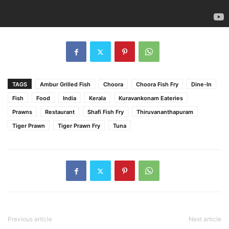
TAGS
Ambur Grilled Fish
Choora
Choora Fish Fry
Dine-In
Fish
Food
India
Kerala
Kuravankonam Eateries
Prawns
Restaurant
Shafi Fish Fry
Thiruvananthapuram
Tiger Prawn
Tiger Prawn Fry
Tuna
Previous article
Next article