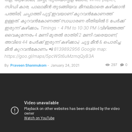
സിഡി കാര, പാലാമീൻ തുടങ്ങിയവ. മീനല്ലാതെ കഴിക്കാൻ
പത്തിരി, ചപ്പാത്തി പുട്ട് ഇവയാണ് കുറവൻകോണത്ത്
ഉള്ളത്. കുറവൻകോണത്ത് സാധാരണ രീതിയിൽ 8 പേർക്ക്
ഇരുന്ന് കഴിക്കാം. Timings - 4 PM to 10:30 PM (വിഴിഞ്ഞത്ത്
വൈകുന്നേരം 4 മണി മുതൽ രാത്രി 2 മണി വരെയാണ്,
അവിടെ 44 പേർക്ക് ഇരുന്ന് കഴിക്കാം) ചുട്ട മീൻ & പൊരിച്ച
മീൻ കുറവൻകോണം 📲 8139892956 Google map:
https://goo.gl/maps/5pcWSt6uMzmqQyB3A
297
0
By
Praveen Shanmukom
-
January 24, 2021