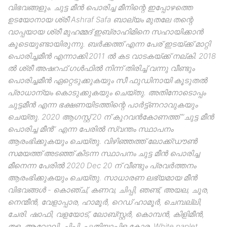
വിഭവങ്ങളും. ചുട്ട മീൻ പൊരിച്ച മീനിന്റെ ഇപ്പോഴത്തെ
ഉടയോനായ ശ്രീ Ashraf Safa ബാല്യം മുതലേ തന്റെ
വാപ്പയായ ശ്രീ മുഹമ്മദ് ഇബ്രാഹിമിനെ സഹായിക്കാൻ
കൂടെയുണ്ടായിരുന്നു. ബർക്കത്ത് എന്ന പേര് ഇടയ്ക്ക് മാറ്റി
പൊരിച്ചമീൻ എന്നാക്കി.2011 ൽ കട വാടകയ്ക്ക് നല്കി. 2018
ൽ ശ്രീ അഷറഫ് ഗൾഫിൽ നിന്ന് തിരിച്ച് വന്നു വീണ്ടും
പൊരിച്ചമീൻ ഏറ്റെടുക്കുകയും സീ ഫുഡിനായി കൂടുതൽ
പ്രാധാന്യം കൊടുക്കുകയും ചെയ്തു. അതിനോടൊപ്പം
ചുട്ടമീൻ എന്ന ഭക്ഷണയിടത്തിന്റെ പാർട്ട്ണറാവുകയും
ചെയ്തു. 2020 ആഗസ്റ്റ് 20 ന് കുറവൻകോണത്ത് “ചുട്ട മീൻ
പൊരിച്ച മീൻ” എന്ന പേരിൽ സ്വന്തം സ്ഥാപനം
ആരംഭിക്കുകയും ചെയ്തു. വിഴിഞ്ഞത്ത് ലോക്ക്ഡൗൺ
സമയത്ത് അടഞ്ഞ് കിടന്ന സ്ഥാപനം ചുട്ട മീൻ പൊരിച്ച
മീനെന്ന പേരിൽ 2020 Dec 20 ന് വീണ്ടും പ്രവർത്തനം
ആരംഭിക്കുകയും ചെയ്തു. സാധാരണ ലഭ്യമായ മീൻ
വിഭവങ്ങൾ - കൊഞ്ച്, കണവ, ചിപ്പി, ഞണ്ട്, അയല, ചൂര,
നെന്മീൻ, വേളാപ്പാര, ഹാമൂർ, റെഡ് ഹാമൂർ, ചെമ്പല്ലി,
ചേരി. ഷാഫി, വളയോട്, ലോബ്സ്റ്റർ, കൊമ്പൻ, കിളിമീൻ,
തള, ആവോലി, ചിപ്പി, പുതിയാപ്പിള കോര, White paplet,