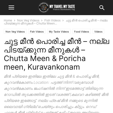
Home
Non Veg Videos
Fish Videos
ചുട്ട മീൻ പൊരിച്ച മീൻ – നല്ല
പിടയ്ക്കുന്ന മീനുകൾ – Chutta Meen...
Non Veg Videos
Fish Videos
My Taste Videos
Food Videos
Videos
ചുട്ട മീൻ പൊരിച്ച മീൻ – നല്ല
പിടയ്ക്കുന്ന മീനുകൾ –
Chutta Meen & Poricha
meen, Kuravankonam
മീൻ പ്രിയരേ ഇതിലേ ഇതിലേ ചുട്ട മീൻ & പൊരിച്ച മീൻ,
കുറവൻകോണം Location: പട്ടത്ത് നിന്ന് വരുമ്പോൾ
കുറവൻകോണം ജംഗ്ഷനിൽ നിന്ന് ഇടത്തോട്ട് തിരിയുന്ന
റോഡിൽ തുടക്കത്തിൽ ഇടത് വശത്ത് (കലവറ കഴിഞ്ഞ്) മീൻ
പ്രിയരേ ഇങ്ങോട്ട്. നല്ല ഫ്രഷ് മീൻ നമ്മുടെ മുന്നിൽ
ലൈവായി ഗ്രില്ല് ചെയ്തും പൊരിച്ചും കിട്ടും. റെഡ്
ഹാമൂർ മീൻ ഗ്രില്ല് ചെയ്തത് കഴിച്ച് തന്നെ അറിയണം.