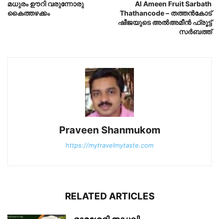
മധുരം ഊറി വരുന്നോരു
Al Ameen Fruit Sarbath
കൈത്തഴക്കം
Thathancode – തത്തൻകോട്
ഷീജയുടെ അൽഅമീൻ ഫ്രൂട്ട്
സർബത്ത്
Praveen Shanmukom
https://mytravelmytaste.com
RELATED ARTICLES