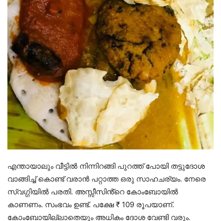
എന്തായാലും വീട്ടിൽ നിന്നിറങ്ങി പുറത്ത് പോയി തട്ടുദോശ
വാങ്ങിച്ച് കൊണ്ട് വരാൻ പറ്റാത്ത ഒരു സാഹചര്യം. നേരെ
സ്വഗ്ഗിയിൽ പരതി. അസ്സീസിൻ്റെ കോംബോയിൽ
കാണണം. സംഭവം ഉണ്ട്. പക്ഷേ ₹ 109 രൂപയാണ്.
കോംബോയില്ലാതെയും അധികം ദോശ വേണ്ടി വരും.