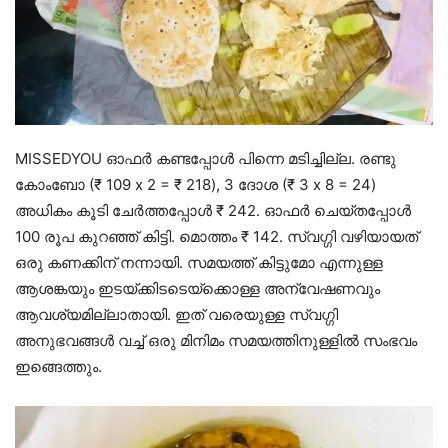
MISSEDYOU ഓഫർ കണ്ടപ്പോൾ പിന്നെ മടിച്ചില്ല. രണ്ടു
കോംബോ (₹ 109 x 2 = ₹ 218), 3 ദോശ (₹ 3 x 8 = 24)
അധികം കൂടി ചേർത്തപ്പോൾ ₹ 242. ഓഫർ ചെയ്തപ്പോൾ
100 രൂപ കുറഞ്ഞ് കിട്ടി. മൊത്തം ₹ 142. സ്വഗ്ഗി വഴിയായത്
ഒരു കണക്കിന് നന്നായി. സമയത്ത് കിട്ടുമോ എന്നുള്ള
ആശങ്കയും ഇടയ്ക്കിടടെയ്ക്കൊള്ള അന്വേഷണവും
ആവശ്യമില്ലാതായി. ഇത് വരെയുള്ള സ്വഗ്ഗി
അനുഭവങ്ങൾ വച്ച് ഒരു മിനിമം സമയത്തിനുള്ളിൽ സംഭവം
ഇങ്ങെത്തും.