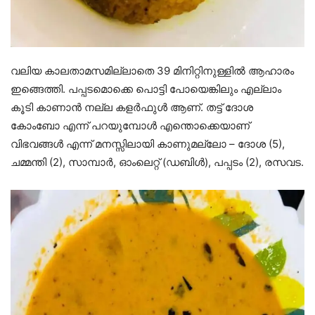
വലിയ കാലതാമസമില്ലാതെ 39 മിനിറ്റിനുള്ളിൽ ആഹാരം
ഇങ്ങെത്തി. പപ്പടമൊക്കെ പൊട്ടി പോയെങ്കിലും എല്ലാം
കൂടി കാണാൻ നല്ല കളർഫുൾ ആണ്. തട്ട് ദോശ
കോംബോ എന്ന് പറയുമ്പോൾ എന്തൊക്കെയാണ്
വിഭവങ്ങൾ എന്ന് മനസ്സിലായി കാണുമല്ലോ – ദോശ (5),
ചമ്മന്തി (2), സാമ്പാർ, ഓംലെറ്റ് (ഡബിൾ), പപ്പടം (2), രസവട.