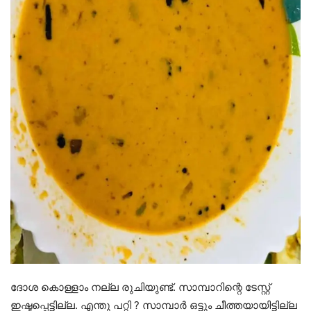
ദോശ കൊള്ളാം നല്ല രുചിയുണ്ട്. സാമ്പാറിന്റെ ടേസ്റ്റ്
ഇഷ്ടപ്പെട്ടില്ല. എന്തു പറ്റി ? സാമ്പാർ ഒട്ടും ചീത്തയായിട്ടില്ല