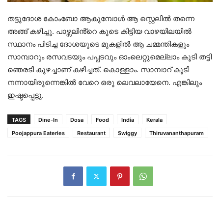
തട്ടുദോശ കോംബോ ആകുമ്പോൾ ആ സ്റ്റെലിൽ തന്നെ
അങ്ങ് കഴിച്ചു. പാഴ്സലിൻ്റെ കൂടെ കിട്ടിയ വാഴയിലയിൽ
സ്ഥാനം പിടിച്ച ദോശയുടെ മുകളിൽ ആ ചമ്മന്തികളും
സാമ്പാറും രസവടയും പപ്പടവും ഓംലെറ്റുമെല്ലാം കൂടി തട്ടി
ഞെരടി കുഴച്ചാണ് കഴിച്ചത്. കൊള്ളാം. സാമ്പാറ് കൂടി
നന്നായിരുന്നെങ്കിൽ വേറെ ഒരു ലെവലായേനെ. എങ്കിലും
ഇഷ്ടപ്പെട്ടു.
TAGS
Dine-In
Dosa
Food
India
Kerala
Poojappura Eateries
Restaurant
Swiggy
Thiruvananthapuram