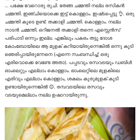
… പക്ഷേ വേറൊരു രുചി. തേങ്ങ ചമ്മന്തി നല്ല രസികൻ
ചമ്മന്തി. ഇഞ്ചിയൊക്കെ ഇട്ട് കൊള്ളാം. ഇഷ്‌ടപ്പെട്ടു 👌. ഒരു
ചമ്മന്തി കൂടെ ഉണ്ട്. തക്കാളി ചമ്മന്തി. കൊള്ളാം. നല്ല
നാടൻ ചമ്മന്തി. ഒറിജനൽ തക്കാളി തന്നെ എസ്സെൻസ്
പരിപാടി ഒന്നും ഇല്ല. എങ്കിലും പകരം തട്ടു ദോശ
കോംബോയിലെ ആ മുളക് കറിയായിരുന്നെങ്കിൽ ഒന്നു കൂടി
ഞെരിപ്പായിരുന്നേനെ (എന്നെ സംബന്ധിച്ച്; ഒരു
എരിവൊക്കെ വേണ്ടേ അതാ). പപ്പടവും രസവടയും ഡബിൾ
ഓംലെറ്റും എല്ലാം കൊള്ളാം. ഓംലെറ്റിലെ മുളകിലെ
എരിവും എല്ലാം കൊള്ളാം, ശകലം കുരുമുളക് കൂടി
ഉണ്ടായിരുന്നെങ്കിൽ 😊. രമ്പവടയിലെ രസവും
വടയുമെല്ലാം നല്ല ഉഷാറായിരുന്നു.