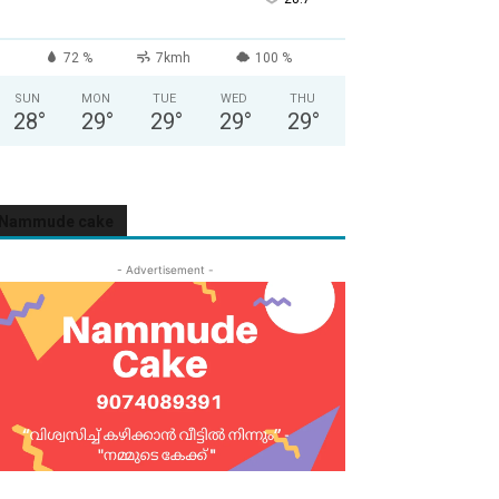
72 %
7kmh
100 %
SUN
MON
TUE
WED
THU
28
°
29
°
29
°
29
°
29
°
Nammude cake
- Advertisement -