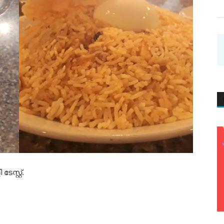
സ്റ്റ്.