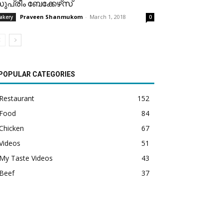
ുപ്രീം ബേക്കേഴ്‌സ്
Praveen Shanmukom
-
March 1, 2018
akery
0
POPULAR CATEGORIES
Restaurant
152
Food
84
Chicken
67
Videos
51
My Taste Videos
43
Beef
37