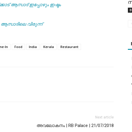
സ
്കാട് ആസാദ് ഇപ്പോഴും ഇഷ്ടം
B
ആസാദിലെ വിരുന്ന്
ne-In
Food
India
Kerala
Restaurant
Next article
അവലോകനം | RB Palace | 21/07/2018