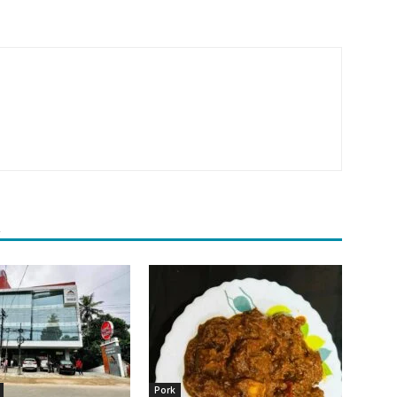
R
Pork