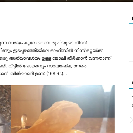
ുന്ന സമയം കുറേ തവണ രുചിയുടെ നിറവ്
 വീണ്ടും ഇടപ്പഴഞ്ഞിയിലെ ഓഫീസിൽ നിന്ന് ഒറ്റയ്ക്ക്
് … ഒരു അത്യാവശ്യം ഉള്ള ജോലി തീർക്കാൻ വന്നതാണ്.
ബാക്കി. വീട്ടിൽ പോകാനും സമയമില്ല, നേരെ
്കൻ ബിരിയാണി ഉണ്ട്. (168 Rs)…