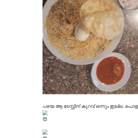
പഴയ ആ ടേസ്റ്റിന് കുറവ് ഒന്നും ഇല്ല. പൊളി ടേ