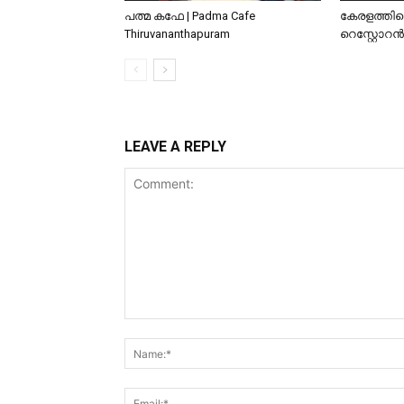
പത്മ കഫേ | Padma Cafe
കേരളത്തില
Thiruvananthapuram
റെസ്റ്റോറൻ
LEAVE A REPLY