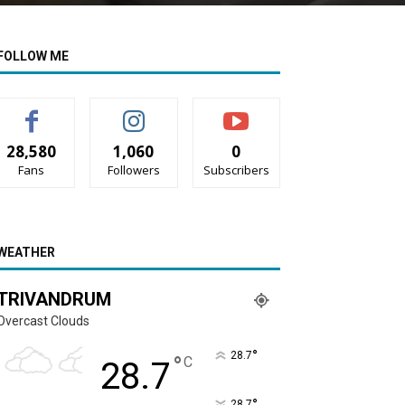
FOLLOW ME
28,580
1,060
0
Fans
Followers
Subscribers
WEATHER
TRIVANDRUM
Overcast Clouds
°
28.7
°
C
28.7
°
28.7