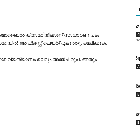
ഒ
ുടെ മൊബൈൽ ക്യാമറിയിലാണ് സാധാരണ പടം
C
No
യിൽ അഡ്ജസ്റ്റ് ചെയ്ത് എടുത്തു. ക്ഷമിക്കുക.
Si
 കാശ് വ്യത്യാസം വെറും അഞ്ച് രൂപ. അതും
A
R
B
അ
B