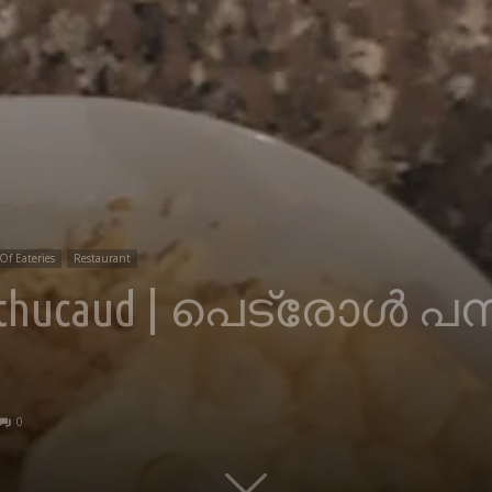
Of Eateries
Restaurant
huthucaud | പെട്രോൾ പമ്
0