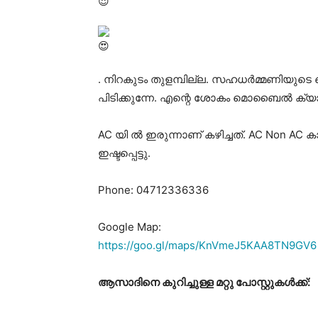
. നിറകുടം തുളമ്പില്ല. സഹധർമ്മണിയ
പിടിക്കുന്നേ. എന്റെ ശോകം മൊബൈൽ ക്യാമറ
AC യി ൽ ഇരുന്നാണ് കഴിച്ചത്. AC Non AC
ഇഷ്ടപ്പെട്ടു.
Phone: 04712336336
Google Map:
https://goo.gl/maps/KnVmeJ5KAA8TN9GV6
ആസാദിനെ കുറിച്ചുള്ള മറ്റു പോസ്റ്റുകൾക്ക്: