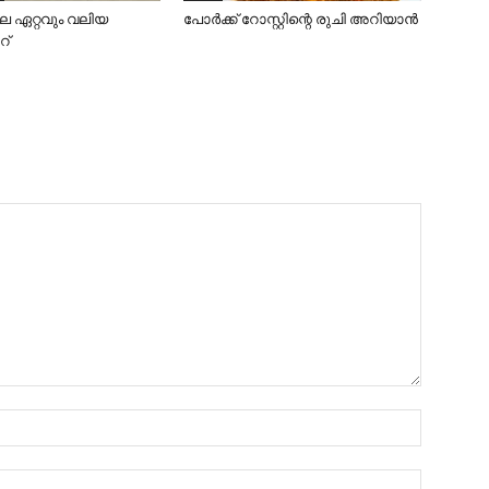
െ ഏറ്റവും വലിയ
പോർക്ക് റോസ്റ്റിന്റെ രുചി അറിയാൻ
റ്