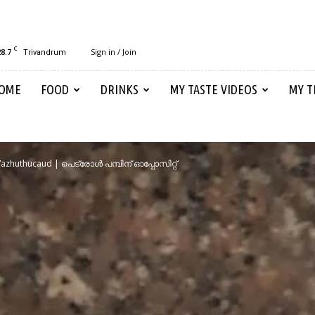
C
28.7
Sign in / Join
Trivandrum
OME
FOOD
DRINKS
MY TASTE VIDEOS
MY T
Vazhuthucaud | പെട്രോൾ പമ്പിന് ഓപ്പോസിറ്റ്