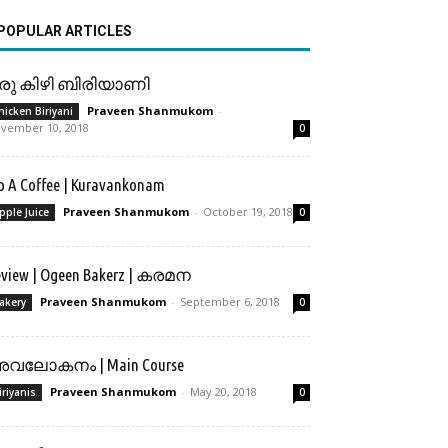
POPULAR ARTICLES
രു കിഴി ബിരിയാണി
Praveen Shanmukom
-
hicken Biriyani
vember 10, 2018
0
p A Coffee | Kuravankonam
Praveen Shanmukom
-
October 19, 2018
pple Juice
0
eview | Ogeen Bakerz | കരമന
Praveen Shanmukom
-
September 6, 2018
akery
0
വലോകനം | Main Course
Praveen Shanmukom
-
May 20, 2018
iriyanis
0