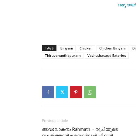
വഴുതയ്ക
TAGS
Biriyani
Chicken
Chicken Biriyani
Di
Thiruvananthapuram
Vazhuthacaud Eateries
Previous article
അവലോകനം Rahmath – രുചിയുടെ
സുൽത്താൻ – ബോർഡർ ചിക്കൻ