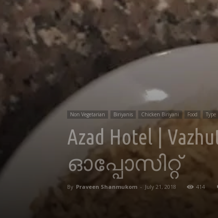
Non Vegetarian
Biriyanis
Chicken Biriyani
Food
Type 
Azad Hotel | Vaz
ഓപ്പോസിറ്റ്
By
Praveen Shanmukom
-
July 21, 2018
414