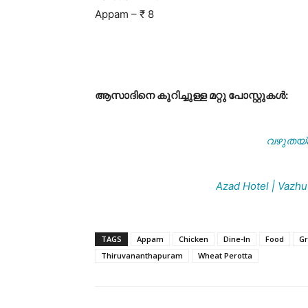
Appam – ₹ 8
ആസാദിനെ കുറിച്ചുള്ള മറ്റു പോസ്റ്റുകൾ:
വഴുതയ്ക
Azad Hotel | Vazh
TAGS
Appam
Chicken
Dine-In
Food
Gr
Thiruvananthapuram
Wheat Perotta