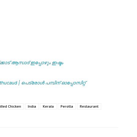
്കാട് ആസാദ് ഇപ്പോഴും ഇഷ്ടം
uthucaud | പെട്രോൾ പമ്പിന് ഓപ്പോസിറ്റ്
illed Chicken
India
Kerala
Perotta
Restaurant