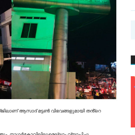
ജിലാണ് ആസാദ് മട്ടൺ വിഭവങ്ങളുമായി തൻ്റെ
തും, നാഗർകോവിലിലുമെല്ലാം വ്യാപിച്ചു.