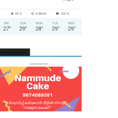
90 %
4.4kmh
100 %
SAT
SUN
MON
TUE
WED
27
°
29
°
28
°
29
°
29
°
Nammude cake
- Advertisement -