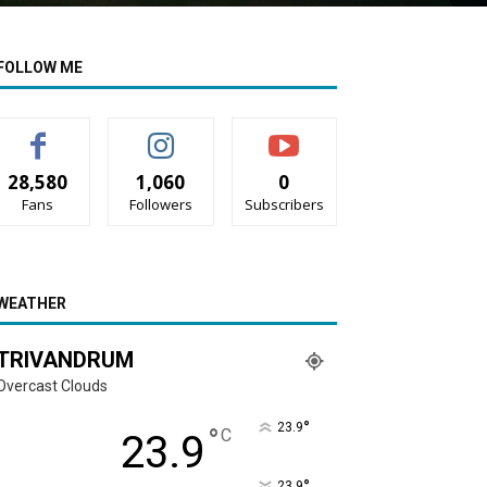
FOLLOW ME
28,580
1,060
0
Fans
Followers
Subscribers
WEATHER
TRIVANDRUM
Overcast Clouds
°
23.9
°
C
23.9
°
23.9