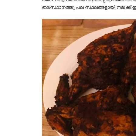
തലസ്ഥാനത്തു പല സ്ഥലങ്ങളായി നമുക്ക് ഇപ