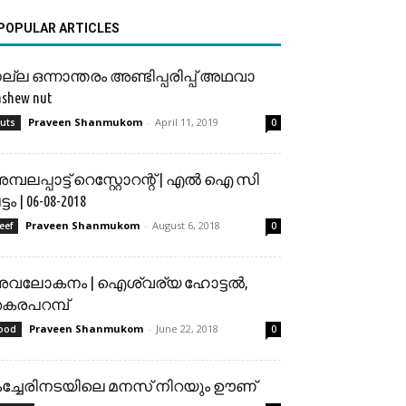
POPULAR ARTICLES
ല്ല ഒന്നാന്തരം അണ്ടിപ്പരിപ്പ് അഥവാ
ashew nut
Praveen Shanmukom
-
April 11, 2019
uts
0
മ്പലപ്പാട്ട് റെസ്റ്റോറന്റ് | എൽ ഐ സി
്ടം | 06-08-2018
Praveen Shanmukom
-
August 6, 2018
eef
0
വലോകനം | ഐശ്വര്യ ഹോട്ടൽ,
കരപറമ്പ്
Praveen Shanmukom
-
June 22, 2018
ood
0
ച്ചേരിനടയിലെ മനസ് നിറയും ഊണ്