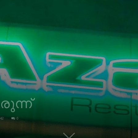
ുന്ന്
42
0