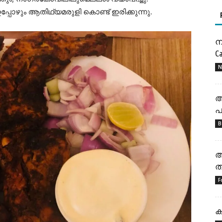
്പോഴും ആതിഥ്യമരുളി കൊണ്ട് ഇരിക്കുന്നു.
ന
C
N
അ
പട
B
അ
ത
F
ക