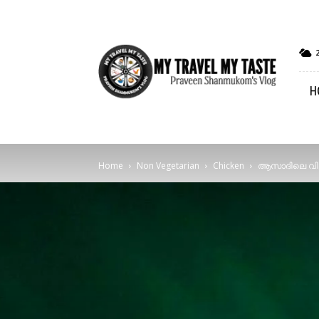
My
Travel
My
H
Taste
Home
Non Vegetarian
Chicken
ആസാദിലെ വിരു