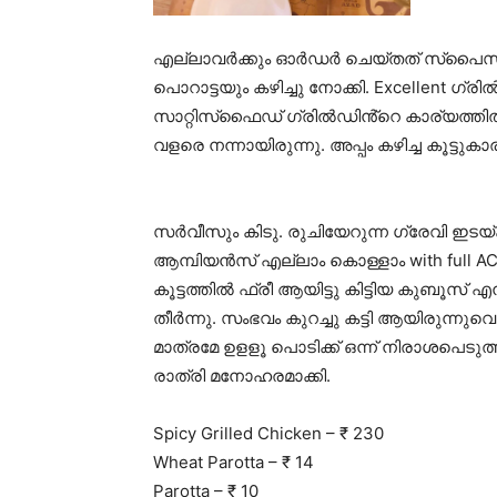
എല്ലാവർക്കും ഓർഡർ ചെയ്തത് സ്‌പൈസി ഗ്
പൊറാട്ടയും കഴിച്ചു നോക്കി. Excellent ഗ്
സാറ്റിസ്‌ഫൈഡ് ഗ്രിൽഡിൻ്റെ കാര്യത്തിൽ.
വളരെ നന്നായിരുന്നു. അപ്പം കഴിച്ച കൂട്ടു
സർവീസും കിടു. രുചിയേറുന്ന ഗ്രേവി ഇടയ്ക്
ആമ്പിയൻസ് എല്ലാം കൊള്ളാം with full AC.
കൂട്ടത്തിൽ ഫ്രീ ആയിട്ടു കിട്ടിയ കുബൂസ്
തീർന്നു. സംഭവം കുറച്ചു കട്ടി ആയിരുന്നുവെങ
മാത്രമേ ഉളളൂ പൊടിക്ക് ഒന്ന് നിരാശപെടുത്
രാത്രി മനോഹരമാക്കി.
Spicy Grilled Chicken – ₹ 230
Wheat Parotta – ₹ 14
Parotta – ₹ 10