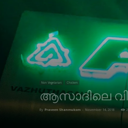
Non Vegetarian
Chicken
ആസാദിലെ വിര
By
Praveen Shanmukom
-
November 14, 2018
2