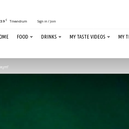
C
23.9
Sign in / Join
Trivandrum
OME
FOOD
DRINKS
MY TASTE VIDEOS
MY T
ന്ന്