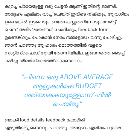
കുറച്ച് പ്രായമുള്ള ഒരു ചേട്ടൻ ആണ് ഇതിന്റെ ഓണർ.
അദ്ദേഹം എല്ലാം വാച്ച് ചെയ്ത് ഇവിടെ നില്ക്കും, ആവശ്യം
ഉണ്ടെങ്കിൽ ഇടപെടും. ഓരോ കസ്റ്റമെറിനോടും നേരിട്ട്
ചെന്ന് അഭിപ്രായങ്ങൾ ചോദിക്കും, feedback form
ഉണ്ടെങ്കിലും. പോകാൻ നേരം നമ്മളോടും വന്നു ചോദിച്ചു.
ഞാൻ പറഞ്ഞു ആഹാരം മൊത്തത്തിൽ വളരെ
സാറ്റിസ്‌ഫൈഡ് ആയി തോന്നിയില്ല, ഇങ്ങനത്തെ ടൈപ്പ്
കഴിച്ചു ശീലമില്ലാത്തത് കൊണ്ടാവാം,
“പിന്നെ ഒരു ABOVE AVERAGE
ആളുകൾക്കേ BUDGET
ശരിയാകകയുള്ളോന്ന് ഫീൽ
ചെയ്‌തു.”
ബാക്കി food details feedback ഫോമിൽ
എഴുതിയിട്ടുണ്ടെന്നും പറഞ്ഞു. അദ്ദേഹം എല്ലാം വളരെ