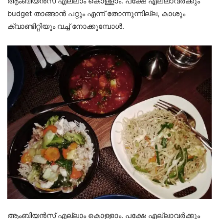
ആംബിയൻസ് എല്ലാം കൊള്ളാം. പക്ഷേ എല്ലാവർക്കും
budget താങ്ങാൻ പറ്റും എന്ന് തോന്നുന്നില്ല, കാശും
ക്വാണ്ടിറ്റിയും വച്ച് നോക്കുമ്പോൾ.
ആംബിയൻസ് എല്ലാം കൊള്ളാം. പക്ഷേ എല്ലാവർക്കും