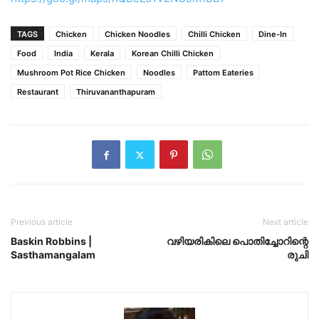
TAGS
Chicken
Chicken Noodles
Chilli Chicken
Dine-In
Food
India
Kerala
Korean Chilli Chicken
Mushroom Pot Rice Chicken
Noodles
Pattom Eateries
Restaurant
Thiruvananthapuram
Previous article
Next article
Baskin Robbins |
വഴിയരികിലെ പൊതിച്ചോറിന്റെ
Sasthamangalam
രുചി