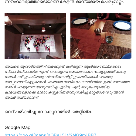
സൗഹാർദ്ദത്തോടെയാണ്‌ കേട്ടത്. മാന്യമായ പെരുമാറ്റം.
അവിടെ ആവശ്യത്തിന് തിരക്കുണ്ട്. കഴിക്കുന്ന ആൾക്കാർ നല്ല ടൈം
സ്പെൻഡ്‌ ചെയ്യന്നുണ്ട്. പൊതുവെ അവരൊക്കെ സംതൃപ്തരായി കണ്ടു.
നമ്മൾ കഴിച്ചു കഴിഞ്ഞു ഫ്രണ്ടിനെ വിളിച്ചു കാര്യങ്ങൾ പറഞ്ഞു.
അപ്പോഴാണ് കൂട്ടുകാരൻ പറഞ്ഞത് അവിടെ customization ഉണ്ട്, അതായത്
നമ്മൾ പറയുന്നത് അനുസരിച്ചു എരിവ്, പുളി, മധുരം തുടങ്ങിയ
കാര്യങ്ങളൊക്കെ ഓരോ കസ്റ്റമറിന്‌ അനുസരിച്ചു മാറ്റങ്ങൾ വരുത്താൻ
അവർ തയ്യാറാണ്.
ഒന്ന് പരീക്ഷിച്ചു നോക്കുന്നതിൽ തെറ്റില്ല.
Google Map:
https://goo.gl/maps/nQBeL51V2NG9m1BB7