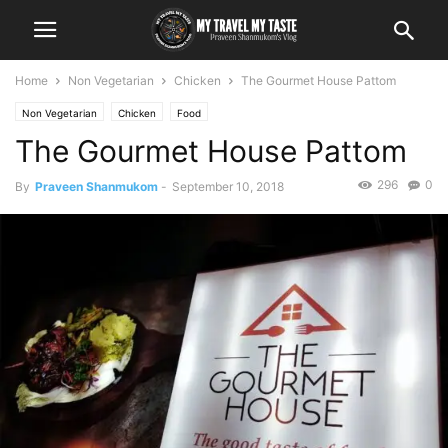
Home
Non Vegetarian
Chicken
The Gourmet House Pattom
Non Vegetarian
Chicken
Food
The Gourmet House Pattom
296
0
By
Praveen Shanmukom
-
September 10, 2018