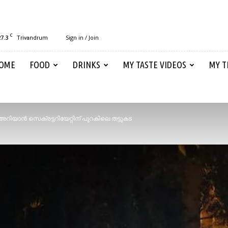
C
27.3
Sign in / Join
Trivandrum
OME
FOOD
DRINKS
MY TASTE VIDEOS
MY T
റിയാൻ സെക്രട്ടറിയേറ്റിന് പുറകിലെ തട്ടുകട