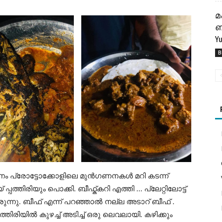
മ
ബ
Yu
B
്കണം പ്രോട്ടോക്കോളിലെ മുൻഗണനകൾ മറി കടന്ന്
പ്പത്തിരിയും പൊക്കി. ബീഫ്ക്കറി എത്തി … പ്ലേറ്റിലോട്ട്
ിരുന്നു. ബീഫ് എന്ന് പറഞ്ഞാൽ നല്ല അടാറ് ബീഫ് .
ിരിയിൽ കുഴച്ച് അടിച്ച് ഒരു ലെവലായി. കഴിക്കും