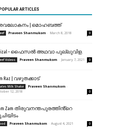
POPULAR ARTICLES
വലോകനം | മൊഹബത്ത്
Praveen Shanmukom
-
March 8, 2018
eef
0
aizal – ഫൈസൽ അഥവാ പുല്ലുവിള.
Praveen Shanmukom
-
January 7, 2021
eef Videos
0
im Raz | വഴുതക്കാട്
Praveen Shanmukom
-
ates Milk Shake
tober 12, 2018
0
am Zam തിരുവനന്തപുരത്തിൻ്റെ
ുചിയിടം
Praveen Shanmukom
-
August 4, 2021
ood
0