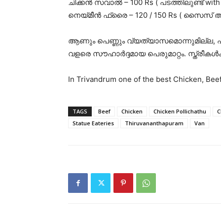
ചിക്കൻ സവാൽ – 100 Rs ( പടത്തിലുണ്ട് with 
നെയ്മീൻ ഫ്രൈ – 120 / 150 Rs ( സൈസ് അ
ആണും പെണ്ണും വ്യത്യാസമൊന്നുമില്ല, എല്ല
വളരെ സൗഹാർദ്ദമായ പെരുമാറ്റം. സ്ത്രീകൾക
In Trivandrum one of the best Chicken, Bee
TAGS
Beef
Chicken
Chicken Pollichathu
C
Statue Eateries
Thiruvananthapuram
Van