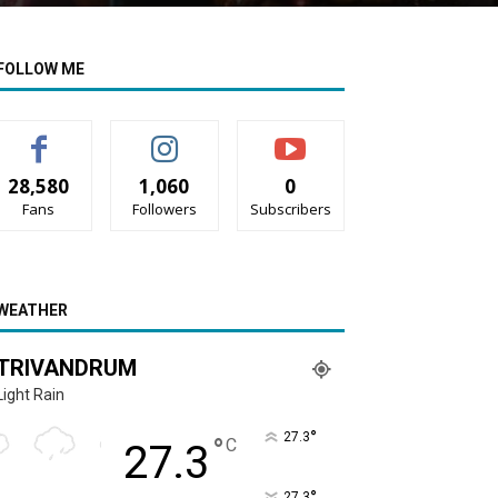
FOLLOW ME
28,580
1,060
0
Fans
Followers
Subscribers
WEATHER
TRIVANDRUM
Light Rain
°
27.3
°
C
27.3
°
27.3