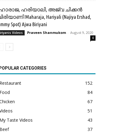
ഹാരാജ, ഹരിയാലി, അജ്‌വ ചിക്കൻ
ിരിയാണി Maharaja, Hariyali (Najiya Ershad,
mmy Spot) Ajwa Biriyani
Praveen Shanmukom
-
August 9, 2020
iriyanis Videos
0
POPULAR CATEGORIES
Restaurant
152
Food
84
Chicken
67
Videos
51
My Taste Videos
43
Beef
37