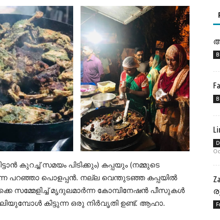
അ
B
F
B
L
D
Oc
്ടാൻ കുറച്ച് സമയം പിടിക്കും) കപ്പയും (നമ്മുടെ
ൻ എന്ന പറഞ്ഞാ പൊളപ്പൻ. നല്ല വെന്തുടഞ്ഞ കപ്പയിൽ
Z
ൊക്കെ സമ്മേളിച്ച് മൃദുലമാർന്ന കോമ്പിനേഷൻ പീസുകൾ
ര
യുമ്പോൾ കിട്ടുന്ന ഒരു നിർവൃതി ഉണ്ട്. ആഹാ.
F