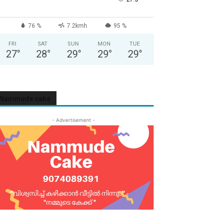
76 %
7.2kmh
95 %
FRI
SAT
SUN
MON
TUE
27
°
28
°
29
°
29
°
29
°
Nammude cake
- Advertisement -