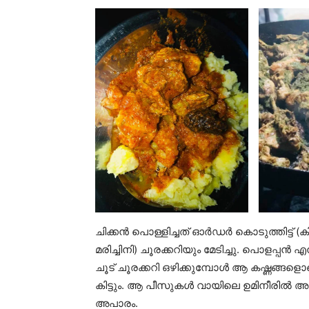
ചിക്കൻ പൊള്ളിച്ചത് ഓർഡർ കൊടുത്തിട്ട് (കിട
മരിച്ചിനി) ചൂരക്കറിയും മേടിച്ചു. പൊളപ്പ
ചൂട് ചൂരക്കറി ഒഴിക്കുമ്പോൾ ആ കഷ്ണങ്ങള
കിട്ടും. ആ പീസുകൾ വായിലെ ഉമിനീരിൽ അലി
അപാരം.