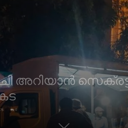
ി അറിയാൻ സെക്രട്ടറ
ുകട
76
0