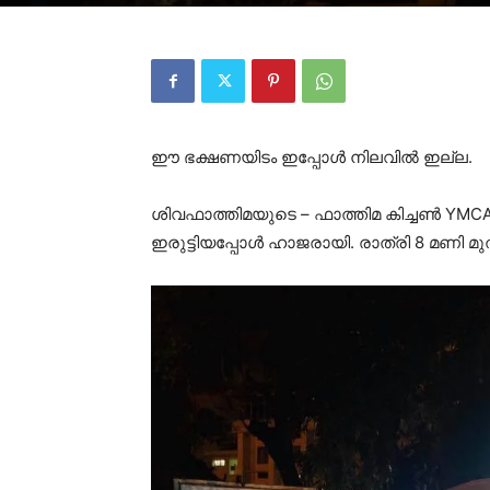
ഈ ഭക്ഷണയിടം ഇപ്പോൾ നിലവിൽ ഇല്ല.
ശിവഫാത്തിമയുടെ – ഫാത്തിമ കിച്ചൺ YMCA 
ഇരുട്ടിയപ്പോൾ ഹാജരായി. രാത്രി 8 മണ