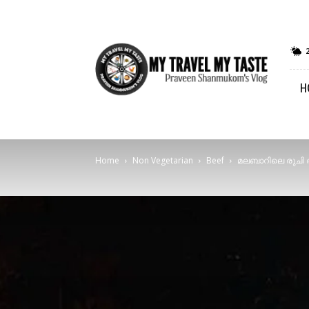
My
Travel
My
H
Taste
Home
Non Vegetarian
Beef
മലബാറിലെ രുചി അ