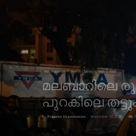
Non Vegetarian
Beef
Chicken
Fish
Food
മലബാറിലെ രുച
പുറകിലെ തട്ട
By
Praveen Shanmukom
-
November 17, 2018
3