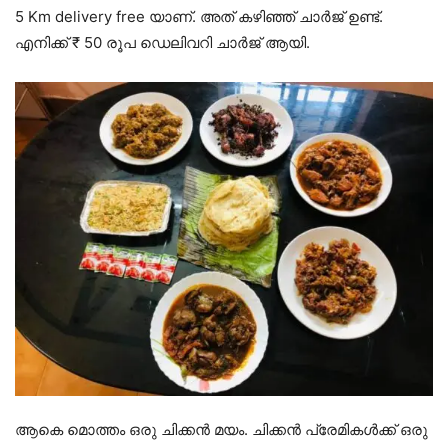
5 Km delivery free യാണ്. അത് കഴിഞ്ഞ് ചാർജ് ഉണ്ട്.
എനിക്ക് ₹ 50 രൂപ ഡെലിവറി ചാർജ് ആയി.
ആകെ മൊത്തം ഒരു ചിക്കൻ മയം. ചിക്കൻ പ്രേമികൾക്ക് ഒരു