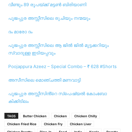
വീണ്ടും 89 രൂപയ്ക്ക് മട്ടൺ ബിരിയാണി
പൂജപ്പുര അസ്സീസിലെ രുചിയും നന്മയും
ദം മാരോ ദം
പൂജപ്പുര അസ്സീസിലെ ആ ജിൽ ജിൽ മുട്ടക്കറിയും
സ്വാദുള്ള ഇടിയപ്പവും
Poojappura Azeez – Special Combo – ₹ 628 #Shorts
അസീസിലെ മൊഞ്ചത്തി മണവാട്ടി
പൂജപ്പുര അസ്സീസിൻ്റെ സ്പെഷ്യൽ കോംബോ
കിക്കിടിലം
TAGS
Butter Chicken
Chicken
Chicken Chilly
Chicken Fried Rice
Chicken Fry
Chicken Liver