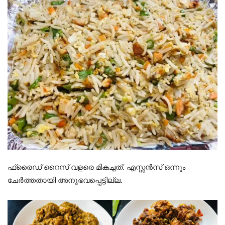
ഫ്രൈഡ് റൈസ് വളരെ മികച്ചത്. എസ്സൻസ് ഒന്നും
ചേർത്തതായി അനുഭവപ്പെട്ടില്ല.