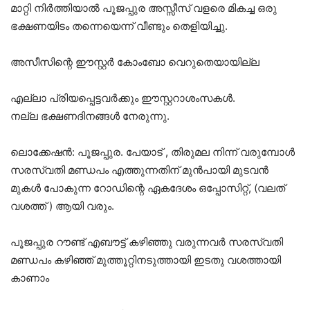
മാറ്റി നിർത്തിയാൽ പൂജപ്പുര അസ്സീസ് വളരെ മികച്ച ഒരു
ഭക്ഷണയിടം തന്നെയെന്ന് വീണ്ടും തെളിയിച്ചു.
അസീസിന്റെ ഈസ്റ്റർ കോംബോ വെറുതെയായില്ല
എല്ലാ പ്രിയപ്പെട്ടവർക്കും ഈസ്റ്ററാശംസകൾ.
നല്ല ഭക്ഷണദിനങ്ങൾ നേരുന്നു.
ലൊക്കേഷൻ: പൂജപ്പുര. പേയാട് , തിരുമല നിന്ന് വരുമ്പോൾ
സരസ്വതി മണ്ഡപം എത്തുന്നതിന് മുൻപായി മുടവൻ
മുകൾ പോകുന്ന റോഡിന്റെ ഏകദേശം ഒപ്പോസിറ്റ്, (വലത്
വശത്ത് ) ആയി വരും.
പൂജപ്പുര റൗണ്ട് എബൗട്ട് കഴിഞ്ഞു വരുന്നവർ സരസ്വതി
മണ്ഡപം കഴിഞ്ഞ് മുത്തൂറ്റിനടുത്തായി ഇടതു വശത്തായി
കാണാം