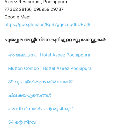
Azeez Restaurant, Poojappura
77362 28166, 098959 29787
Google Map:
https://goo.gl/maps/BpS7ggezoq66UEvJ8
പൂജപ്പുര അസ്സീസിനെ കുറിച്ചുള്ള മറ്റു പോസ്റ്റുകൾ:
അവലോകനം | Hotel Azeez Poojappura
Mutton Combo | Hottel Azeez Poojapura
89 രൂപയ്ക്ക് മട്ടൺ ബിരിയാണി?
ചില കയ്പുരസങ്ങൾ
അസീസ് സായ്‌പിന്റെ രുചിക്കൂട്ട്
54 ന്റെ നിറവ്