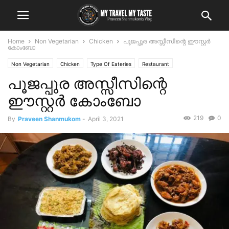
Home
Non Vegetarian
Chicken
പൂജപ്പുര അസ്സീസിന്റെ ഈസ്റ്റർ
കോംബോ
Non Vegetarian
Chicken
Type Of Eateries
Restaurant
പൂജപ്പുര അസ്സീസിന്റെ
ഈസ്റ്റർ കോംബോ
219
0
By
Praveen Shanmukom
-
April 3, 2021