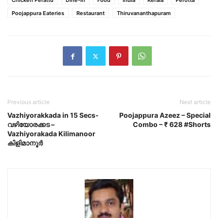
Chicken Perattu
Dine-In
Food
India
Kerala
Perotta
Poojappura Eateries
Restaurant
Thiruvananthapuram
Previous article
Next article
Vazhiyorakkada in 15 Secs-
Poojappura Azeez – Special
വഴിയോരക്കട –
Combo – ₹ 628 #Shorts
Vazhiyorakada Kilimanoor
കിളിമാനൂർ