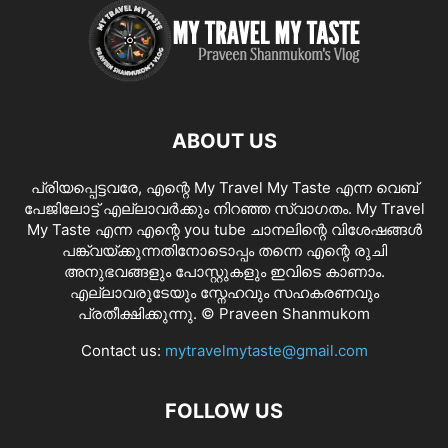
ABOUT US
പ്രിയപ്പെട്ടവരേ, എന്റെ My Travel My Taste എന്ന വെബ്
പേജിലോട്ട് എല്ലാവർക്കും നിറഞ്ഞ സ്വാഗതം. My Travel
My Taste എന്ന എന്റെ you tube ചാനലിന്റെ വിശേഷങ്ങൾ
പങ്ക്വയ്ക്കുന്നതിനോടൊപ്പം തന്നെ എന്റെ രുചി
അനുഭവങ്ങളും പോസ്റ്റുകളും ഇവിടെ കാണാം.
എല്ലാവരുടേയും സ്നേഹവും സഹകരണവും
പ്രതീക്ഷിക്കുന്നു. © Praveen Shanmukom
Contact us:
mytravelmytaste@gmail.com
FOLLOW US