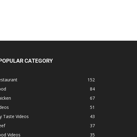
POPULAR CATEGORY
estaurant
152
ood
84
hicken
67
ideos
51
y Taste Videos
43
eef
37
ood Videos
35