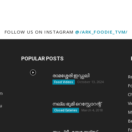
FOLLOW US ON INSTAGRAM
@/ARK_FOODIE_TVM/
POPULAR POSTS
രാമശ്ശേരി ഇഡ്ഡലി
R
October 13, 2024
Food Videos
F
്ന
C
V
നല്ല ഭൂമി റെസ്റ്റോറന്റ്
u
March 4, 2018
Closed Eateries
M
B
F