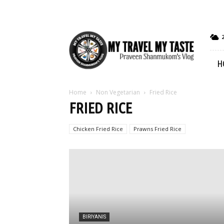
My
Travel
My
H
Taste
Home
Non Vegetarian
Fried Rice
FRIED RICE
Chicken Fried Rice
Prawns Fried Rice
BIRIYANIS