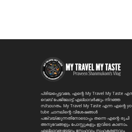
പ്രിയപ്പെട്ടവരേ, എന്റെ My Travel My Taste എന
വെബ് പേജിലോട്ട് എല്ലാവർക്കും നിറഞ്ഞ
സ്വാഗതം. My Travel My Taste എന്ന എന്റെ yo
tube ചാനലിന്റെ വിശേഷങ്ങൾ
പങ്ക്വയ്ക്കുന്നതിനോടൊപ്പം തന്നെ എന്റെ രുചി
അനുഭവങ്ങളും പോസ്റ്റുകളും ഇവിടെ കാണാം.
എല്ലാവരുടേയും സ്നേഹവും സഹകരണവും