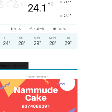
°
24.1
°
C
24.1
°
24.1
91 %
5.4kmh
100 %
FRI
SAT
SUN
MON
TUE
24
°
28
°
29
°
28
°
29
°
Nammude cake
- Advertisement -