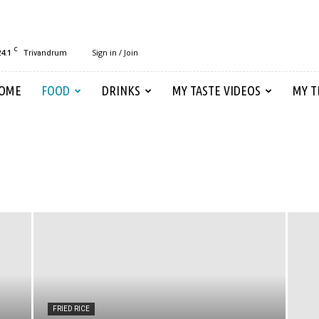
C
24.1
Sign in / Join
Trivandrum
OME
FOOD
DRINKS
MY TASTE VIDEOS
MY T
FRIED RICE