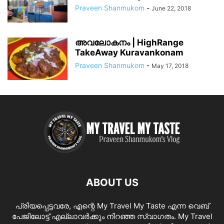
Praveen Shanmukom
-
June 22, 2018
അവലോകനം | HighRange
TakeAway Kuravankonam
Praveen Shanmukom
-
May 17, 2018
ABOUT US
പ്രിയപ്പെട്ടവരേ, എന്റെ My Travel My Taste എന്ന വെബ്
പേജിലോട്ട് എല്ലാവർക്കും നിറഞ്ഞ സ്വാഗതം. My Travel