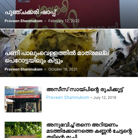
പുഞ്ചക്കരി ഷാപ്പ്
Praveen Shanmukom
-
February 12, 2022
പണി പാലുംവെള്ളത്തിൽ മാത്രമല്ല
പെറോട്ടയിലും കിട്ടും
Praveen Shanmukom
-
October 19, 2021
അസീസ് സായ്‌പിന്റെ രുചിക്കൂട്ട്
Praveen Shanmukom
-
July 12, 2019
അനുഭവിച്ച് തന്നെ അറിയണം
മടത്തിക്കോണത്തെ കണ്ണൻ ചേട്ടന്റെ
തട്ടിന്റെ രുചി